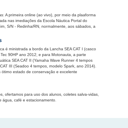
s: A primeira online (ao vivo), por meio da plaaforma
rada nas imediações da Escola Náutica Portal do
im, S/N - Redinha/RN, normalmente, aos sábados, a
s
tica é ministrada a bordo da Lancha SEA CAT I (casco
-Tec 90HP ano 2012; e para Motonauta, a parte
Aquática SEA CAT II (Yamaha Wave Runner 4 tempos
CAT III (Seadoo 4 tempos, modelo Spark, ano 2014).
m ótimo estado de conservação e excelente
, ofertamos para uso dos alunos, coletes salva-vidas,
de água, café e estacionamento.