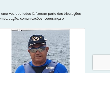
 uma vez que todos já fizeram parte das tripulações
a embarcação, comunicações, segurança e
Suboficial Eliel
Suboficial da Reserva da Marinha do Brasil. Atuou
como Mestre em diversos navios da Marinha do
Brasil. Experiência como Instrutor Náutico, entre os