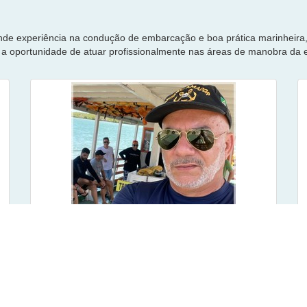
ande experiência na condução de embarcação e boa prática marinheira,
am a oportunidade de atuar profissionalmente nas áreas de manobra d
Suboficial João Maria
Suboficial da Reserva da Marinha do Brasil e
Contra-Mestre da Marinha Mercante. Atuou como
Mestre em diversos navios da Marinha do Brasil.