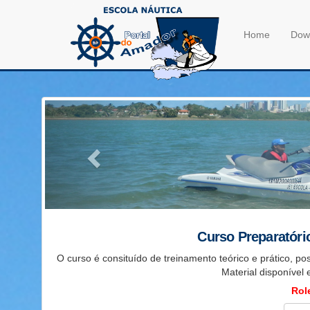
Portal do Amador
Home
Dow
Anterior
Curso Preparatóri
O curso é consituído de treinamento teórico e prático, po
Material disponível 
Role