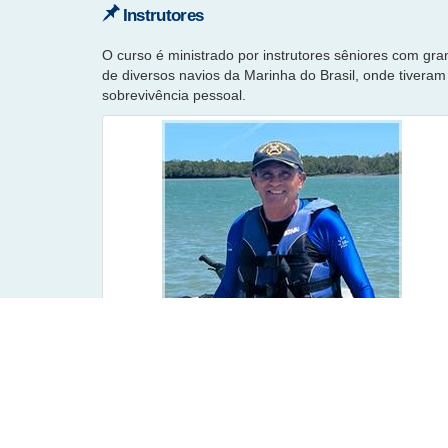
Instrutores
O curso é ministrado por instrutores sêniores com gr
de diversos navios da Marinha do Brasil, onde tiver
sobrevivência pessoal.
Capitão Evangelista
Oficial da Reserva da Marinha do Brasil, com
experiência na área de Segurança do Tráfego
Aquaviário. Atuou como Instrutor em alguns cursos,